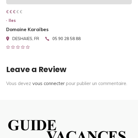
€ € € € €
€ € €
Iles
Domaine Karaïbes
DESHAIES, FR
05 90 28 58 88
Leave a Review
Vous devez
vous connecter
pour publier un commentaire.