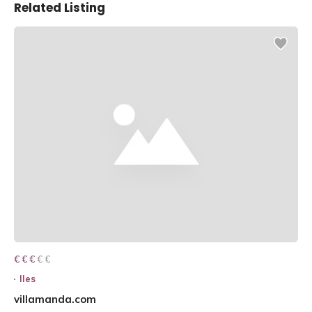
Related Listing
€ € € € €
€ € €
Iles
villamanda.com