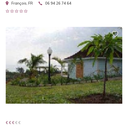
François, FR
06 94 26 74 64
€ € € € €
€ € €