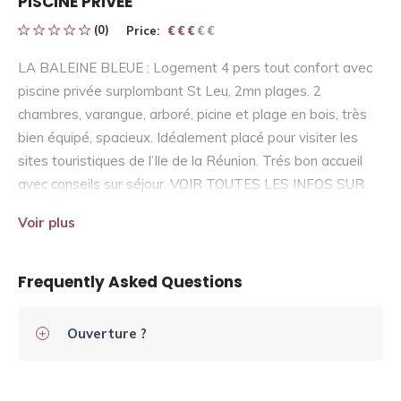
PISCINE PRIVEE
(0)
Price:
€ € € € €
€ € €
LA BALEINE BLEUE : Logement 4 pers tout confort avec
piscine privée surplombant St Leu, 2mn plages. 2
chambres, varangue, arboré, picine et plage en bois, très
bien équipé, spacieux. Idéalement placé pour visiter les
sites touristiques de l’Ile de la Réunion. Trés bon accueil
avec conseils sur séjour. VOIR TOUTES LES INFOS SUR
LE SITE
Voir plus
Frequently Asked Questions
Ouverture ?