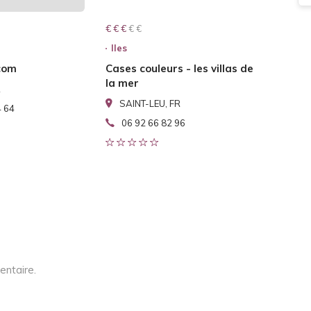
€ € € € €
€ € €
Iles
com
Cases couleurs - les villas de
la mer
R
SAINT-LEU, FR
4 64
06 92 66 82 96
entaire.