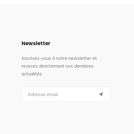
Newsletter
Inscrivez-vous à notre newsletter et
recevez directement nos dernières
actualités.
S
e
a
r
c
h
f
o