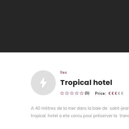
Iles
Tropical hotel
(0)
Price:
€ € € € €
€ € €
A 40 mètres de la mer dans la baie de saint-jean 
tropical hotel a ete concu pour préserver la tranq