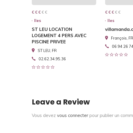
€ € € € €
€ € €
€ € € € €
€ € €
Iles
Iles
ST LEU LOCATION
villamanda.
LOGEMENT 4 PERS AVEC
François, F
PISCINE PRIVEE
06 94 26 7
ST LEU, FR
02.62.34.95.36
Leave a Review
Vous devez
vous connecter
pour publier un comm