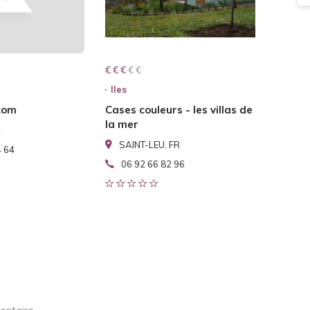
€ € € € €
€ € €
Iles
com
Cases couleurs - les villas de
la mer
R
SAINT-LEU, FR
4 64
06 92 66 82 96