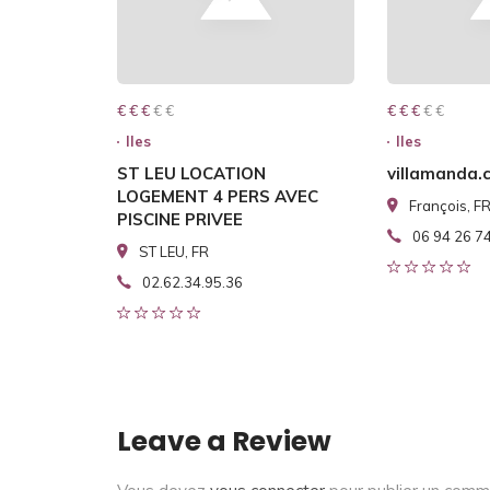
€ € € € €
€ € €
€ € € € €
€ € €
Iles
Iles
ST LEU LOCATION
villamanda.
LOGEMENT 4 PERS AVEC
François, F
PISCINE PRIVEE
06 94 26 7
ST LEU, FR
02.62.34.95.36
Leave a Review