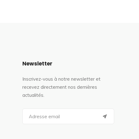
Newsletter
Inscrivez-vous à notre newsletter et
recevez directement nos dernières
actualités.
S
e
a
r
c