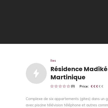
Iles
Résidence Madiké
Martinique
(0)
Price:
€ € € € €
€ € €
Complexe de six appartements (gites) dans un g
avec piscine télévision téléphone et autres commo