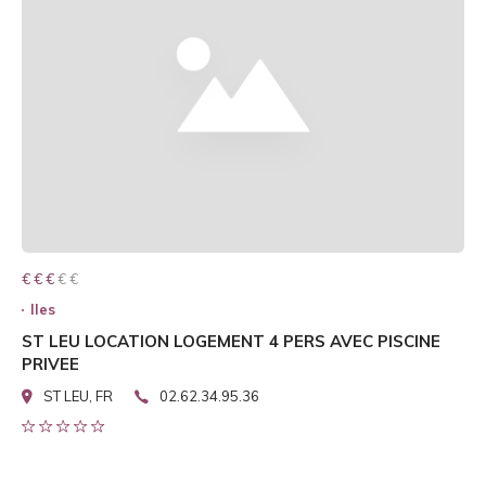
€ € € € €
€ € €
Iles
ST LEU LOCATION LOGEMENT 4 PERS AVEC PISCINE
PRIVEE
ST LEU, FR
02.62.34.95.36