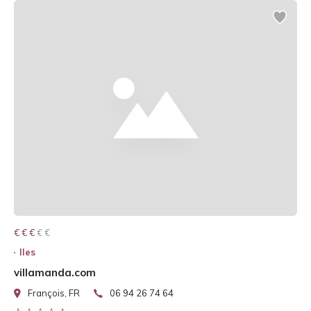
€ € € € €
€ € €
Iles
villamanda.com
François, FR
06 94 26 74 64