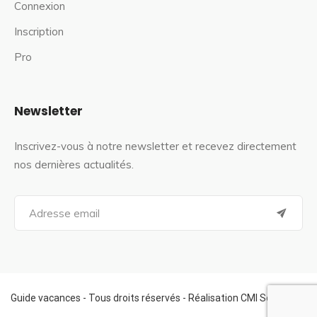
Connexion
Inscription
Pro
Newsletter
Inscrivez-vous à notre newsletter et recevez directement
nos dernières actualités.
S
e
a
r
c
h
f
Guide vacances - Tous droits réservés - Réalisation CMI Services
o