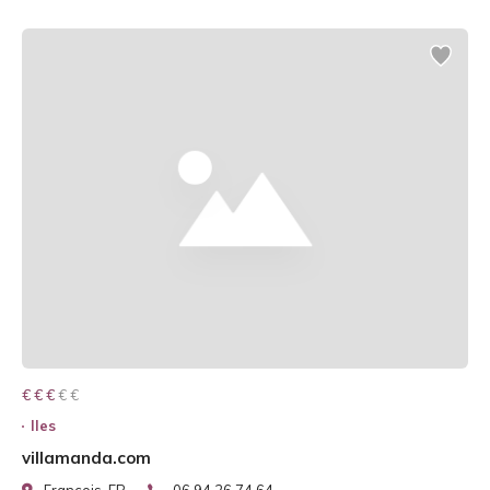
€ € € € €
€ € €
Iles
villamanda.com