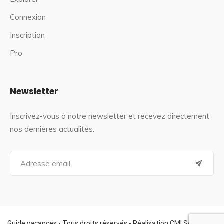
Connexion
Inscription
Pro
Newsletter
Inscrivez-vous à notre newsletter et recevez directement
nos dernières actualités.
S
e
a
r
c
h
f
Guide vacances - Tous droits réservés - Réalisation CMI Services