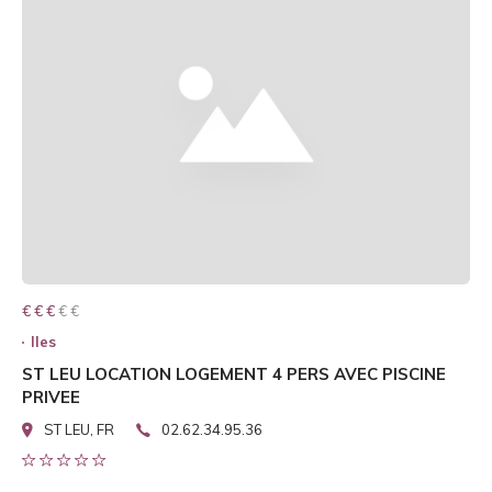
€ € € € €
€ € €
Iles
ST LEU LOCATION LOGEMENT 4 PERS AVEC PISCINE
PRIVEE
ST LEU, FR
02.62.34.95.36