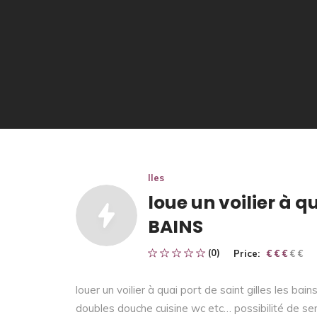
Iles
loue un voilier à 
BAINS
(0)
Price:
€ € € € €
€ € €
louer un voilier à quai port de saint gilles les ba
doubles douche cuisine wc etc… possibilité de ser