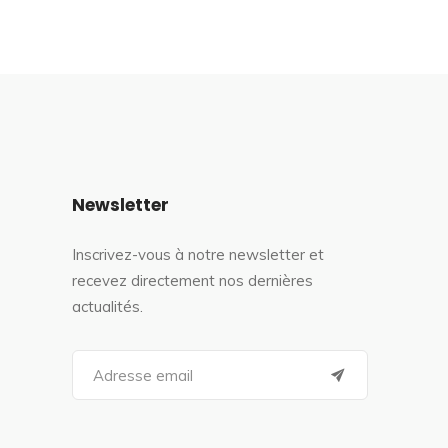
Newsletter
Inscrivez-vous à notre newsletter et
recevez directement nos dernières
actualités.
S
e
a
r
c