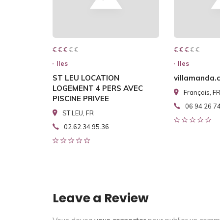
€ € € € €
€ € €
€ € € € €
€ € €
Iles
Iles
ST LEU LOCATION
villamanda.
LOGEMENT 4 PERS AVEC
François, F
PISCINE PRIVEE
06 94 26 7
ST LEU, FR
02.62.34.95.36
Leave a Review