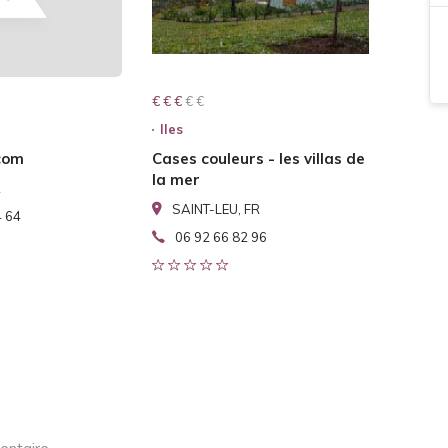
€ € € € €
€ € €
Iles
com
Cases couleurs - les villas de
la mer
R
SAINT-LEU, FR
4 64
06 92 66 82 96