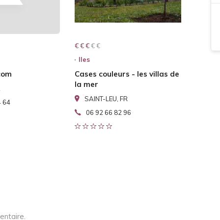
€ € € € €
€ € €
Iles
com
Cases couleurs - les villas de
la mer
R
SAINT-LEU, FR
4 64
06 92 66 82 96
entaire.