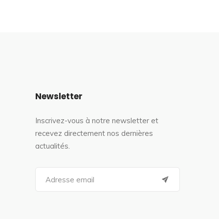
Newsletter
Inscrivez-vous à notre newsletter et
recevez directement nos dernières
actualités.
S
e
a
r
c