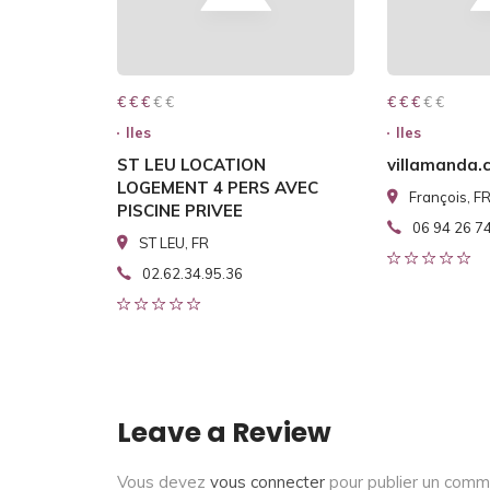
€ € € € €
€ € €
€ € € € €
€ € €
Iles
Iles
ST LEU LOCATION
villamanda.
LOGEMENT 4 PERS AVEC
François, F
PISCINE PRIVEE
06 94 26 7
ST LEU, FR
02.62.34.95.36
Leave a Review
Vous devez
vous connecter
pour publier un comm