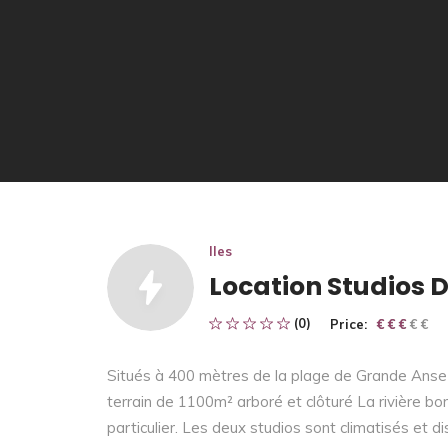
Iles
Location Studios 
(0)
Price:
€ € € € €
€ € €
Situés à 400 mètres de la plage de Grande Anse 
terrain de 1100m² arboré et clôturé La rivière bo
particulier. Les deux studios sont climatisés et 