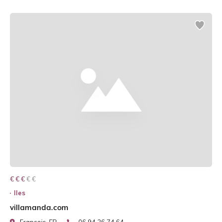
€ € € € €
€ € €
Iles
villamanda.com