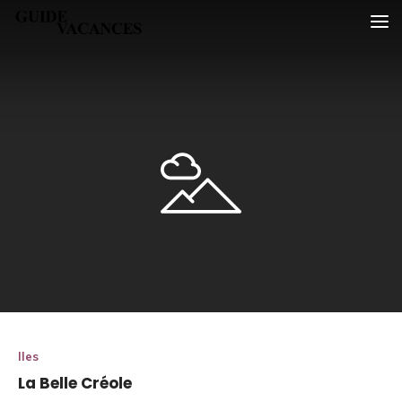
Skip
Guide vacances
to
content
Iles
La Belle Créole