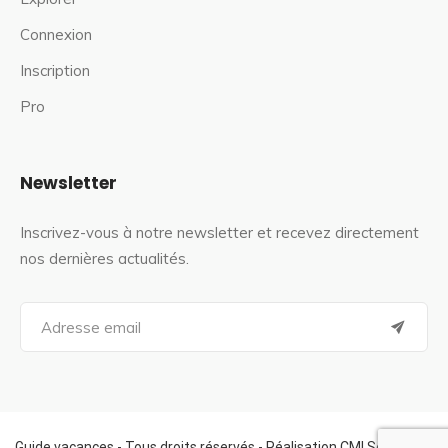
Connexion
Inscription
Pro
Newsletter
Inscrivez-vous à notre newsletter et recevez directement
nos dernières actualités.
S
e
a
r
c
h
f
Guide vacances - Tous droits réservés - Réalisation CMI Services