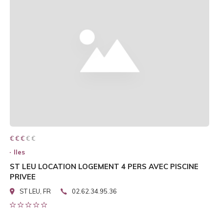
€ € € € €
€ € €
Iles
ST LEU LOCATION LOGEMENT 4 PERS AVEC PISCINE
PRIVEE
ST LEU, FR
02.62.34.95.36