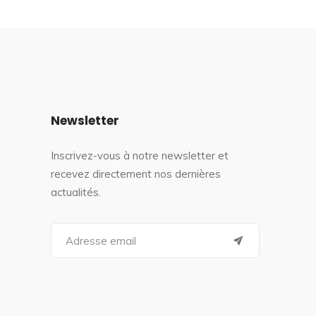
Newsletter
Inscrivez-vous à notre newsletter et
recevez directement nos dernières
actualités.
S
e
a
r
c
h