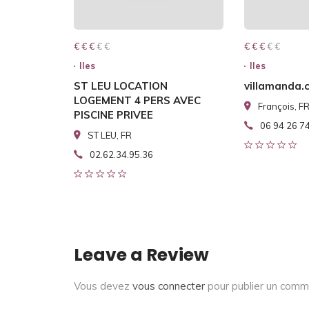
€ € € € €
€ € €
€ € € € €
€ € €
Iles
Iles
ST LEU LOCATION
villamanda.
LOGEMENT 4 PERS AVEC
François, F
PISCINE PRIVEE
06 94 26 7
ST LEU, FR
02.62.34.95.36
Leave a Review
Vous devez
vous connecter
pour publier un comm