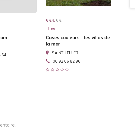
€ € € € €
€ € €
Iles
com
Cases couleurs - les villas de
la mer
R
SAINT-LEU, FR
4 64
06 92 66 82 96
entaire.