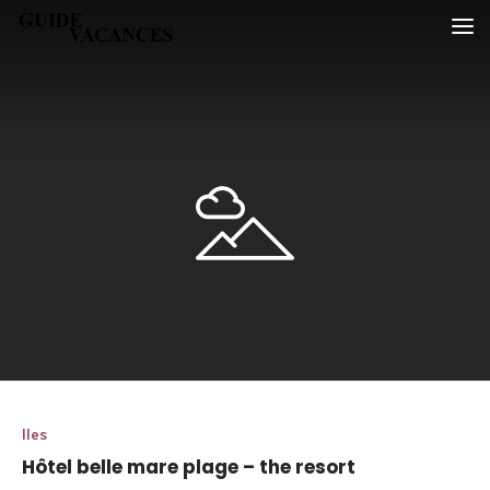
Skip
Guide vacances
to
content
Iles
Hôtel belle mare plage – the resort