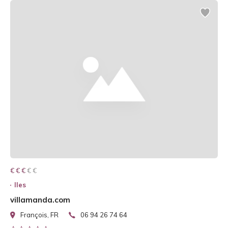
€ € € € €
€ € €
Iles
villamanda.com
François, FR
06 94 26 74 64