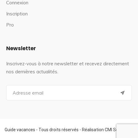
Connexion
Inscription
Pro
Newsletter
Inscrivez-vous à notre newsletter et recevez directement
nos dernières actualités.
S
e
a
r
c
h
f
Guide vacances - Tous droits réservés - Réalisation CMI Services
o