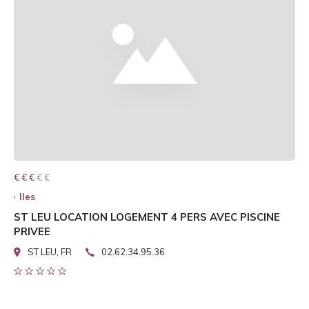
€ € € € €
€ € €
Iles
ST LEU LOCATION LOGEMENT 4 PERS AVEC PISCINE
PRIVEE
ST LEU, FR
02.62.34.95.36