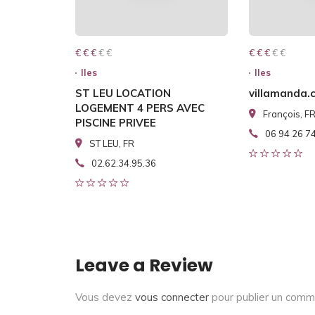
€ € € € €
€ € €
€ € € € €
€ € €
Iles
Iles
ST LEU LOCATION
villamanda.
LOGEMENT 4 PERS AVEC
François, F
PISCINE PRIVEE
06 94 26 7
ST LEU, FR
02.62.34.95.36
Leave a Review
Vous devez
vous connecter
pour publier un comm