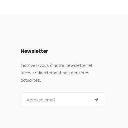
Newsletter
Inscrivez-vous à notre newsletter et
recevez directement nos dernières
actualités.
S
e
a
r
c
h