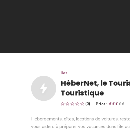
Iles
HéberNet, le Tour
Touristique
(0)
Price:
€ € € € €
€ € €
Hébergements, gîtes, locations de voitures, resta
vous aidera à préparer vos vacances dans l’île au