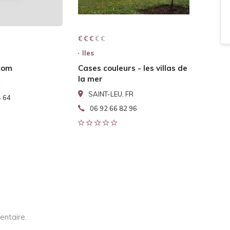
€ € € € €
€ € €
Iles
com
Cases couleurs - les villas de
la mer
R
SAINT-LEU, FR
4 64
06 92 66 82 96
entaire.