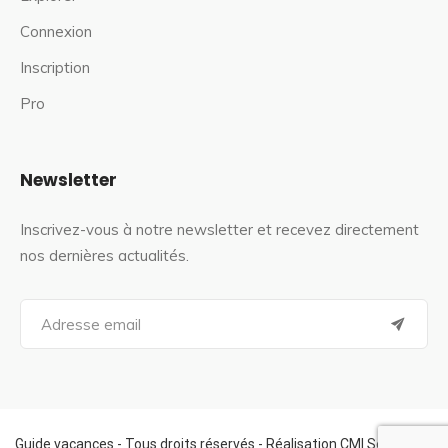
Connexion
Inscription
Pro
Newsletter
Inscrivez-vous à notre newsletter et recevez directement
nos dernières actualités.
S
e
a
r
c
h
f
Guide vacances - Tous droits réservés - Réalisation CMI Services