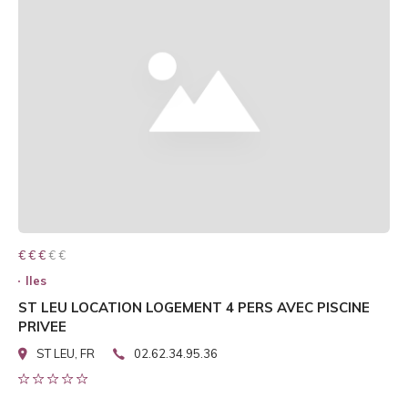
€ € € € €
€ € €
Iles
ST LEU LOCATION LOGEMENT 4 PERS AVEC PISCINE
PRIVEE
ST LEU, FR
02.62.34.95.36