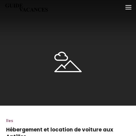
Skip
Guide vacances
to
content
Iles
Hébergement et location de voiture aux