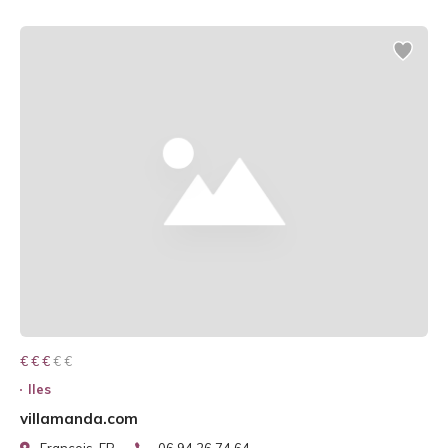
€ € € € €
€ € €
Iles
villamanda.com