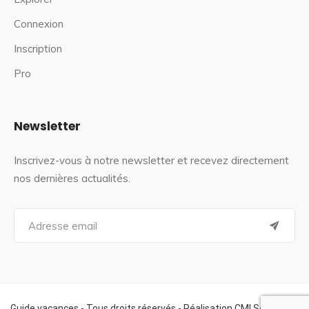
Connexion
Inscription
Pro
Newsletter
Inscrivez-vous à notre newsletter et recevez directement
nos dernières actualités.
S
e
a
r
c
h
f
Guide vacances - Tous droits réservés - Réalisation CMI Services