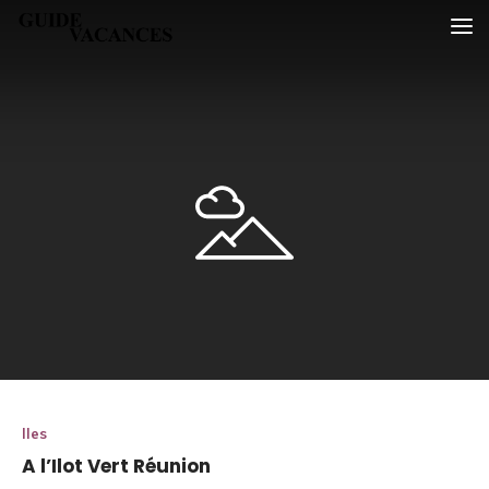
Skip
Guide vacances
to
content
Iles
A l’Ilot Vert Réunion