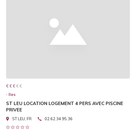
€ € € € €
€ € €
Iles
ST LEU LOCATION LOGEMENT 4 PERS AVEC PISCINE
PRIVEE
ST LEU, FR
02.62.34.95.36