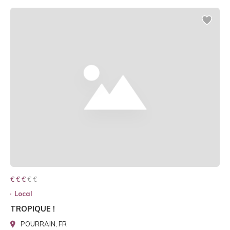
€ € € € €
€ € €
Local
TROPIQUE !
POURRAIN, FR