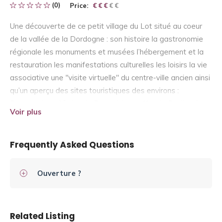
(0)
Price:
€ € € € €
€ € €
Une découverte de ce petit village du Lot situé au coeur
de la vallée de la Dordogne : son histoire la gastronomie
régionale les monuments et musées l’hébergement et la
restauration les manifestations culturelles les loisirs la vie
associative une "visite virtuelle" du centre-ville ancien ainsi
qu’un aperçu des sites touristiques des environs :
Rocamadour (2° site de France) le gouffre de Padirac les
Voir plus
grottes de Lacave de Lascaux Sarlat etc…
Frequently Asked Questions
Ouverture ?
Related Listing