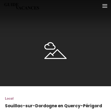
Skip
Guide vacances
to
content
Local
Souillac-sur-Dordogne en Quercy-Périgord