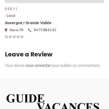
€ € € € €
€ € €
Local
Auvergne / Grande Vallée
Murol, FR
04 73 88 62 62
Leave a Review
Vous devez
vous connecter
pour publier un commentaire.