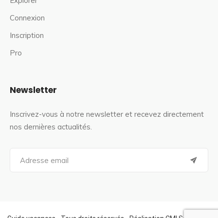
Explorer
Connexion
Inscription
Pro
Newsletter
Inscrivez-vous à notre newsletter et recevez directement
nos dernières actualités.
S
e
a
r
c
h
f