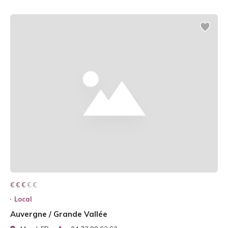
€ € € € €
€ € €
Local
Auvergne / Grande Vallée