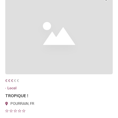
€ € € € €
€ € €
Local
TROPIQUE !
POURRAIN, FR