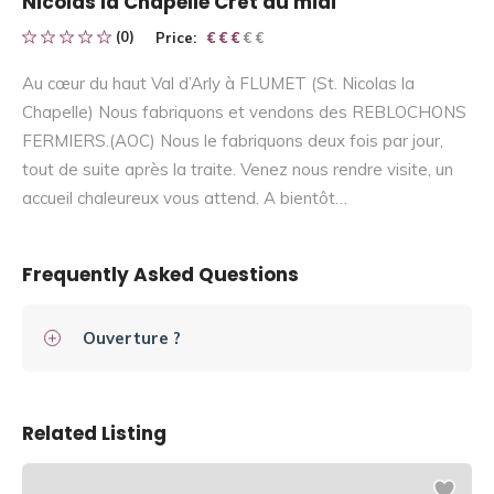
Nicolas la Chapelle Crêt du midi
(0)
Price:
€ € € € €
€ € €
Au cœur du haut Val d’Arly à FLUMET (St. Nicolas la
Chapelle) Nous fabriquons et vendons des REBLOCHONS
FERMIERS.(AOC) Nous le fabriquons deux fois par jour,
tout de suite après la traite. Venez nous rendre visite, un
accueil chaleureux vous attend. A bientôt…
Frequently Asked Questions
Ouverture ?
Related Listing