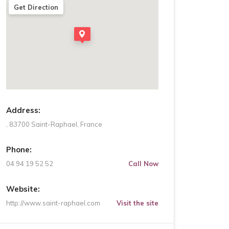
Get Direction
Address:
, 83700 Saint-Raphael, France
Phone:
04 94 19 52 52
Call Now
Website:
http://www.saint-raphael.com
Visit the site