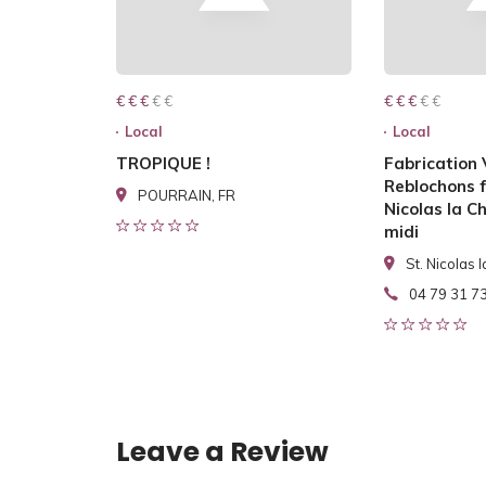
€ € € € €
€ € €
€ € € € €
€ € €
Local
Local
TROPIQUE !
Fabrication 
Reblochons f
POURRAIN, FR
Nicolas la C
midi
St. Nicolas 
04 79 31 7
Leave a Review