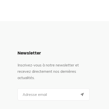
Newsletter
Inscrivez-vous à notre newsletter et
recevez directement nos dernières
actualités.
S
e
a
r