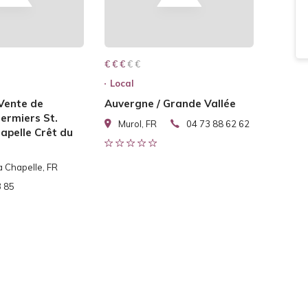
€ € € € €
€ € €
Local
Vente de
Auvergne / Grande Vallée
ermiers St.
Murol, FR
04 73 88 62 62
hapelle Crêt du
la Chapelle, FR
3 85