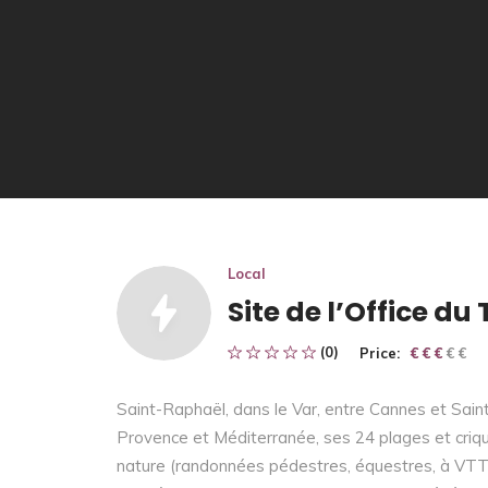
Local
Site de l’Office d
(0)
Price:
€ € € € €
€ € €
Saint-Raphaël, dans le Var, entre Cannes et Sai
Provence et Méditerranée, ses 24 plages et crique
nature (randonnées pédestres, équestres, à VTT),