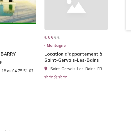
€ € € € €
€ € €
Montagne
 BARRY
Location d'appartement à
Saint-Gervais-Les-Bains
FR
Saint-Gervais-Les-Bains, FR
 18 ou 04 75 51 07