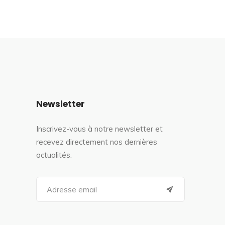
Newsletter
Inscrivez-vous à notre newsletter et
recevez directement nos dernières
actualités.
S
e
a
r
c