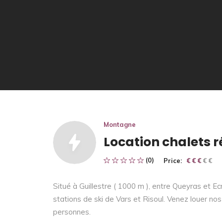
Montagne
Location chalets r
(0)
Price:
€ € € € €
€ € €
Situé à Guillestre ( 1000 m ), entre Queyras et Ec
stations de ski de Vars et Risoul. Venez louer no
personnes.