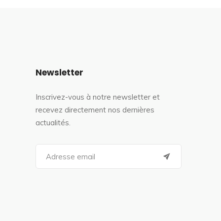
Newsletter
Inscrivez-vous à notre newsletter et
recevez directement nos dernières
actualités.
S
e
a
r
c
h
f