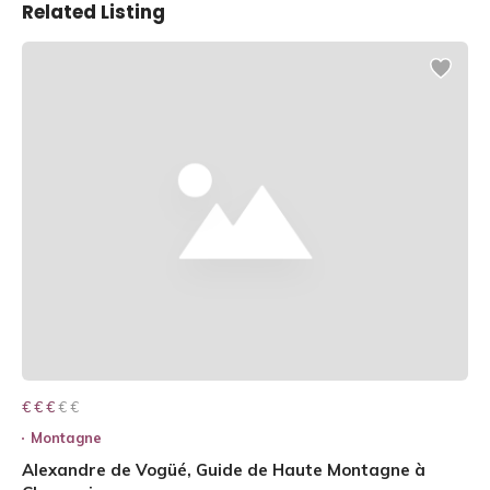
Related Listing
€ € € € €
€ € €
Montagne
Alexandre de Vogüé, Guide de Haute Montagne à