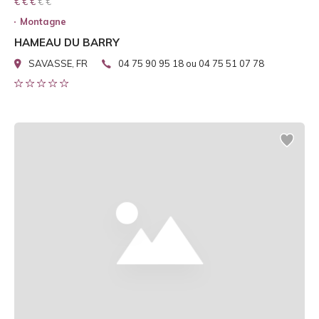
€ € € € €
€ € €
Montagne
HAMEAU DU BARRY
SAVASSE, FR
04 75 90 95 18 ou 04 75 51 07 78