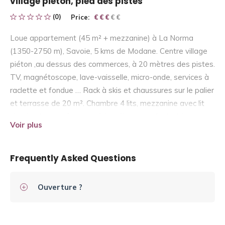
village piéton, pied des pistes
(0)
Price:
€ € € € €
€ € €
Loue appartement (45 m² + mezzanine) à La Norma
(1350-2750 m), Savoie, 5 kms de Modane. Centre village
piéton ,au dessus des commerces, à 20 mètres des pistes.
TV, magnétoscope, lave-vaisselle, micro-onde, services à
raclette et fondue … Rack à skis et chaussures sur le palier
et terrasse de 20 m². Chambre 4 lits, mezzanine avec lit
simple et canapé convertible, séjour avec lit double
Voir plus
mezzanine et canapé convertible. Lit bébé.
Frequently Asked Questions
Ouverture ?