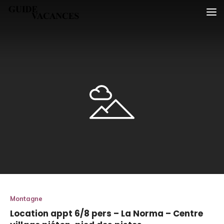
Skip
Guide vacances
to
content
Montagne
Location appt 6/8 pers – La Norma – Centre