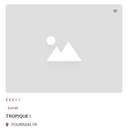
€ € € € €
€ € €
Local
TROPIQUE !
POURRAIN, FR