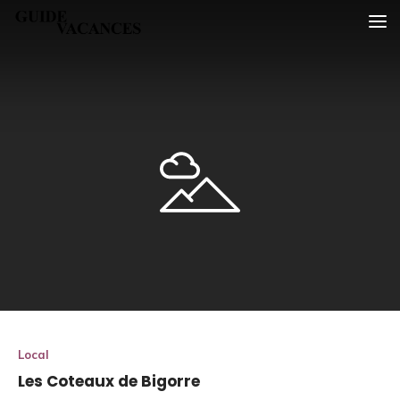
Skip
Guide vacances
to
content
Local
Les Coteaux de Bigorre