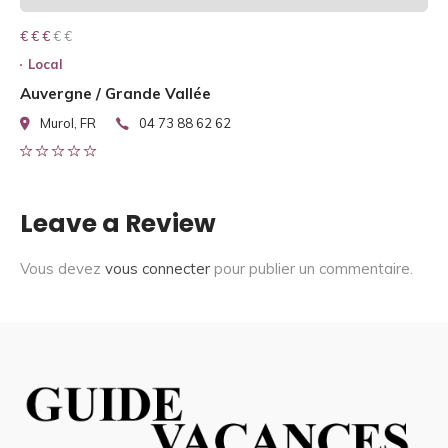
€ € € € €
€ € €
Local
Auvergne / Grande Vallée
Murol, FR
04 73 88 62 62
Leave a Review
Vous devez
vous connecter
pour publier un commentaire.