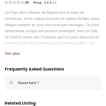
(0)
Price:
€ € € € €
€ € €
Le Pays des Coteaux de Bigorre est un pays de
contrastes, entre collines boisées et vallées fertiles, entre
villages peuplés et sous-bois presque sauvages. Ce pays
authentique occupe une position privilégiée, avec en toile
de fond la chaine des Pyrénées que l’on peut découvrir et
admirer en de très nombreux points remarquables, son
climat possède à la fois la chaude lumière de la Gascogne
Voir plus
et la fraicheur de la Bigorre.
Frequently Asked Questions
Ouverture ?
Related Listing