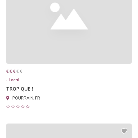
€ € € € €
€ € €
Local
TROPIQUE !
POURRAIN, FR