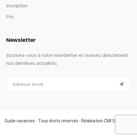
Inscription
Pro
Newsletter
Inscrivez-vous à notre newsletter et recevez directement
nos dernières actualités.
S
e
a
r
c
h
f
Guide vacances - Tous droits réservés - Réalisation CMI Services
o
r