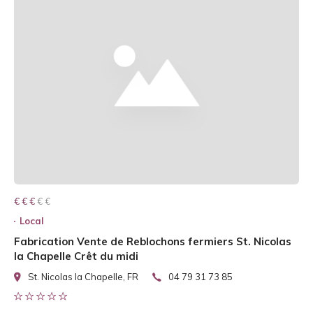
€ € € € €
€ € €
Local
Fabrication Vente de Reblochons fermiers St. Nicolas
la Chapelle Crêt du midi
St. Nicolas la Chapelle, FR
04 79 31 73 85