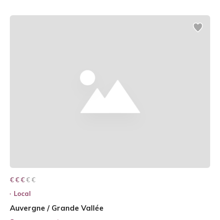
€ € € € €
€ € €
Local
Auvergne / Grande Vallée