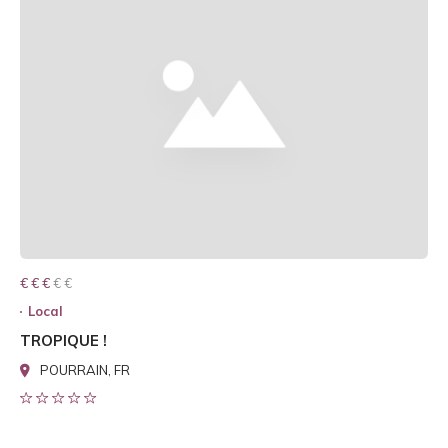
€ € € € €
€ € €
Local
TROPIQUE !
POURRAIN, FR