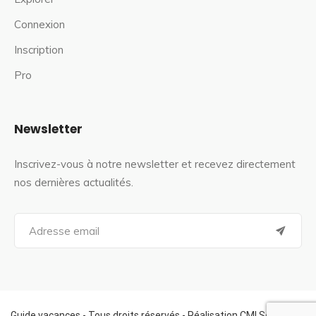
Connexion
Inscription
Pro
Newsletter
Inscrivez-vous à notre newsletter et recevez directement
nos dernières actualités.
S
e
a
r
c
h
f
Guide vacances - Tous droits réservés - Réalisation CMI Services