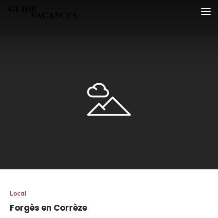
Skip
Guide vacances
to
content
Local
Forgès en Corrèze