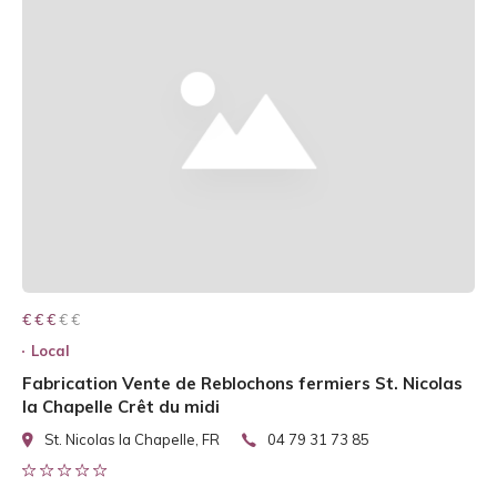
€ € € € €
€ € €
Local
Fabrication Vente de Reblochons fermiers St. Nicolas
la Chapelle Crêt du midi
St. Nicolas la Chapelle, FR
04 79 31 73 85