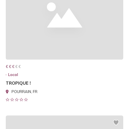
€ € € € €
€ € €
Local
TROPIQUE !
POURRAIN, FR