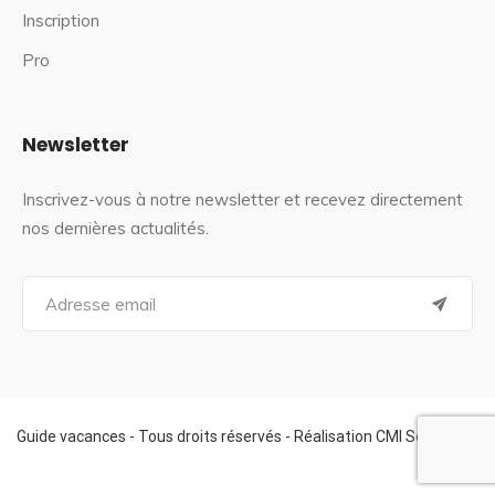
Inscription
Pro
Newsletter
Inscrivez-vous à notre newsletter et recevez directement
nos dernières actualités.
S
e
a
r
c
h
f
Guide vacances - Tous droits réservés - Réalisation CMI Services
o
r