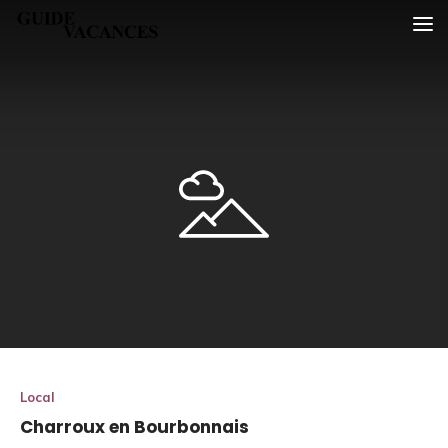
Skip
Guide vacances
to
content
Local
Charroux en Bourbonnais