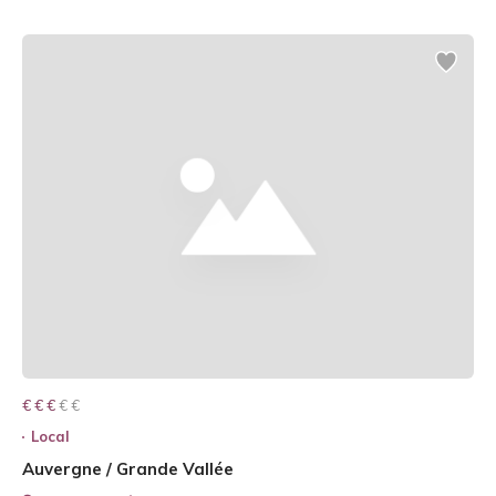
€ € € € €
€ € €
Local
Auvergne / Grande Vallée