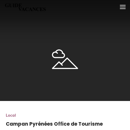
Skip
Guide vacances
to
content
Local
Campan Pyrénées Office de Tourisme