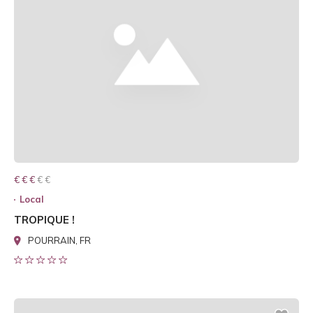
€ € € € €
€ € €
Local
TROPIQUE !
POURRAIN, FR