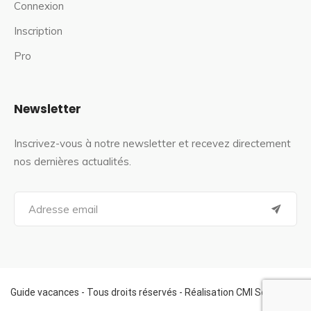
Connexion
Inscription
Pro
Newsletter
Inscrivez-vous à notre newsletter et recevez directement
nos dernières actualités.
S
e
a
r
c
h
f
Guide vacances - Tous droits réservés - Réalisation CMI Services
o