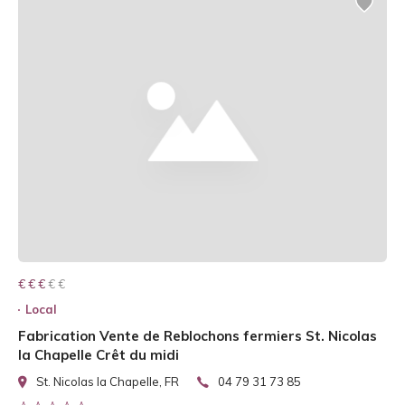
€ € € € €
€ € €
Local
Fabrication Vente de Reblochons fermiers St. Nicolas
la Chapelle Crêt du midi
St. Nicolas la Chapelle, FR
04 79 31 73 85