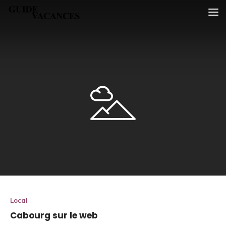
Skip
Guide vacances
to
content
Local
Cabourg sur le web