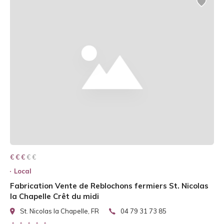
€ € € € €
€ € €
Local
Fabrication Vente de Reblochons fermiers St. Nicolas
la Chapelle Crêt du midi
St. Nicolas la Chapelle, FR
04 79 31 73 85