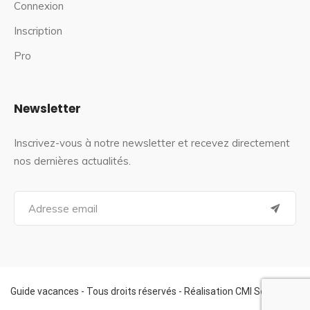
Connexion
Inscription
Pro
Newsletter
Inscrivez-vous à notre newsletter et recevez directement
nos dernières actualités.
S
e
a
r
c
h
f
Guide vacances - Tous droits réservés - Réalisation CMI Services
o