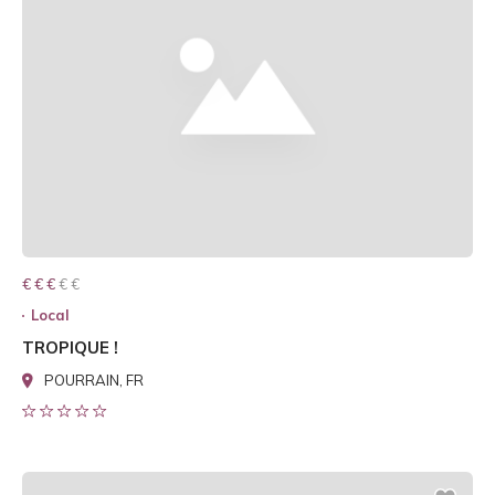
€ € € € €
€ € €
Local
TROPIQUE !
POURRAIN, FR