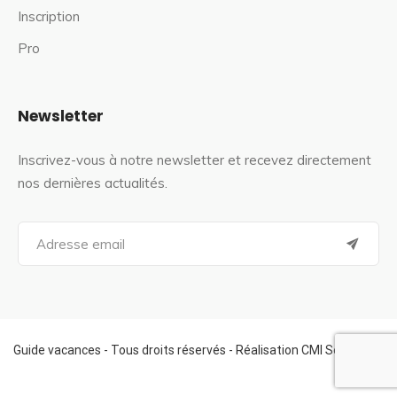
Inscription
Pro
Newsletter
Inscrivez-vous à notre newsletter et recevez directement
nos dernières actualités.
S
e
a
r
c
h
f
Guide vacances - Tous droits réservés - Réalisation CMI Services
o
r