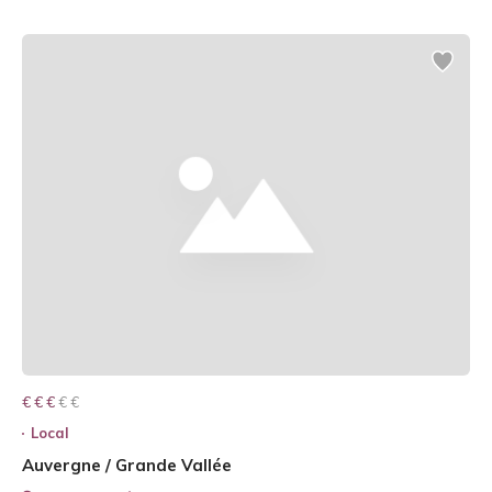
€ € € € €
€ € €
Local
Auvergne / Grande Vallée