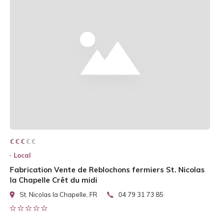
€ € € € €
€ € €
Local
Fabrication Vente de Reblochons fermiers St. Nicolas
la Chapelle Crêt du midi
St. Nicolas la Chapelle, FR
04 79 31 73 85