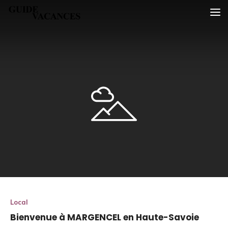
Skip
Guide vacances
to
content
Local
Bienvenue à MARGENCEL en Haute-Savoie