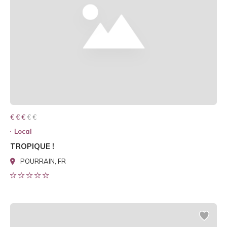
€ € € € €
€ € €
Local
TROPIQUE !
POURRAIN, FR