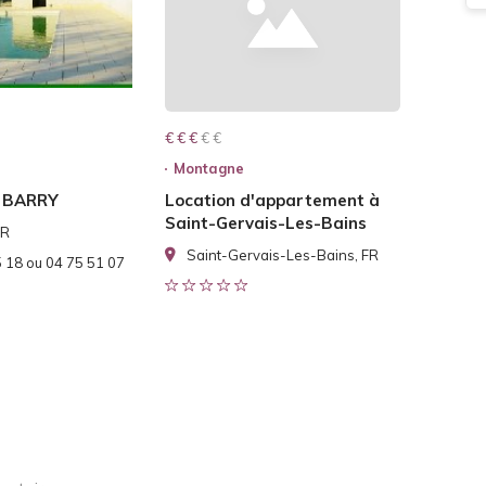
€ € € € €
€ € €
Montagne
 BARRY
Location d'appartement à
Saint-Gervais-Les-Bains
FR
Saint-Gervais-Les-Bains, FR
 18 ou 04 75 51 07