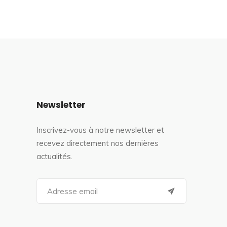
Newsletter
Inscrivez-vous à notre newsletter et
recevez directement nos dernières
actualités.
S
e
a
r
c