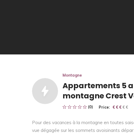
Montagne
Appartements 5 a 7
montagne Crest V
(0)
Price:
€ € € € €
€ € €
Pour des vacances à la montagne en toutes sais
vue dégagée sur les sommets avoisinants départ 