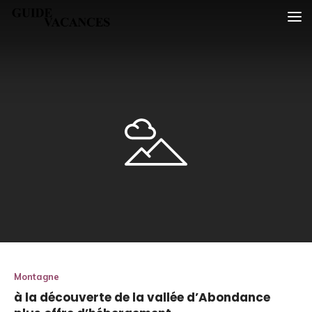
Skip
Guide vacances
to
content
Montagne
à la découverte de la vallée d’Abondance