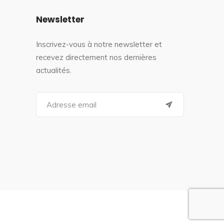
Newsletter
Inscrivez-vous à notre newsletter et
recevez directement nos dernières
actualités.
S
e
a
r
c
h
f
o
r
: