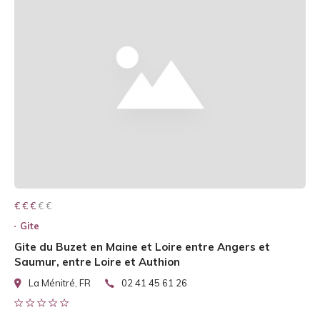
€ € € € €
€ € €
Gite
Gite du Buzet en Maine et Loire entre Angers et
Saumur, entre Loire et Authion
La Ménitré, FR
02 41 45 61 26