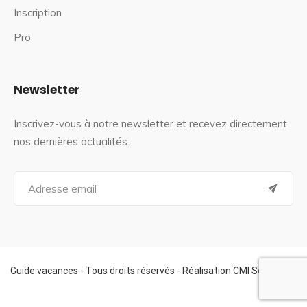
Inscription
Pro
Newsletter
Inscrivez-vous à notre newsletter et recevez directement
nos dernières actualités.
S
e
a
r
c
h
f
Guide vacances - Tous droits réservés - Réalisation CMI Services
o
r