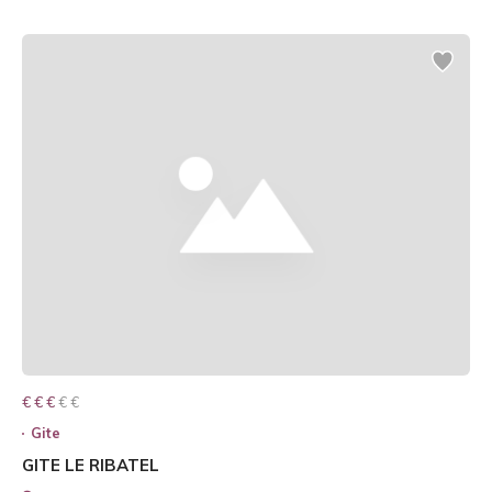
€ € € € €
€ € €
Gite
GITE LE RIBATEL