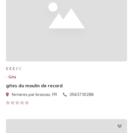
€ € € € €
€ € €
Gite
gites du moulin de record
ferrieres par brassac, FR
0563730288