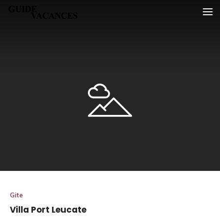
Skip
Guide vacances
to
content
Gite
Villa Port Leucate