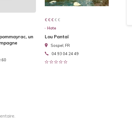
€ € € € €
€ € €
Hote
 pommayrac, un
Lou Pantaï
campagne
Sospel, FR
04 93 04 24 49
9.60
entaire.