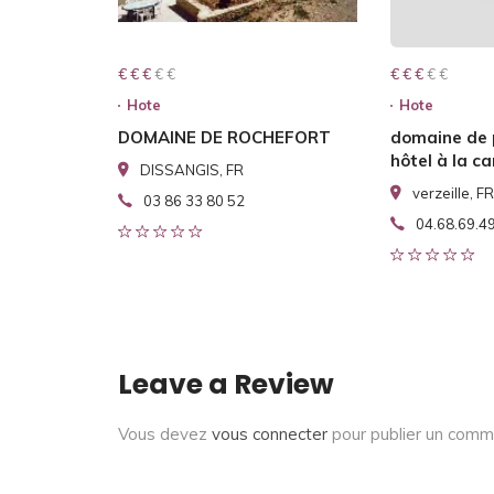
€ € € € €
€ € €
€ € € € €
€ € €
Hote
Hote
DOMAINE DE ROCHEFORT
domaine de
hôtel à la 
DISSANGIS, FR
verzeille, FR
03 86 33 80 52
04.68.69.4
Leave a Review
Vous devez
vous connecter
pour publier un comm