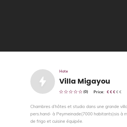
Hote
Villa Migayou
(0)
Price:
€ € € € €
€ € €
Chambres d’hôtes et studio dans une grande villa a
pers.hand- à Peymeinade(7000 habitants)sis à m
de frigo et cuisine équipée.