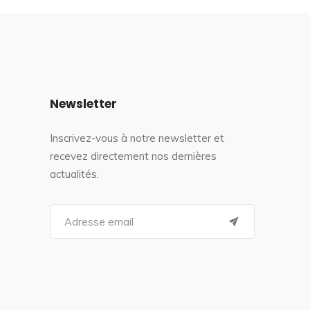
Newsletter
Inscrivez-vous à notre newsletter et
recevez directement nos dernières
actualités.
S
e
a
r
c
h
f