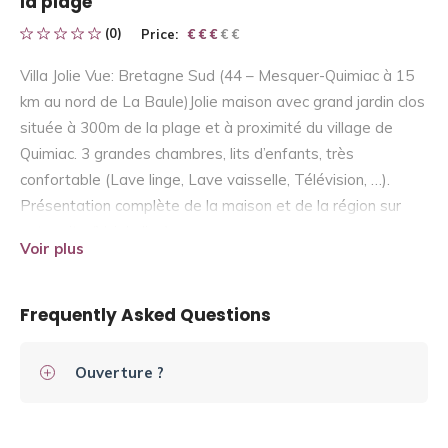
la plage
(0)
Price:
€ € € € €
€ € €
Villa Jolie Vue: Bretagne Sud (44 – Mesquer-Quimiac à 15
km au nord de La Baule)Jolie maison avec grand jardin clos
située à 300m de la plage et à proximité du village de
Quimiac. 3 grandes chambres, lits d’enfants, très
confortable (Lave linge, Lave vaisselle, Télévision, …).
Présentation complète de la maison et de la région sur
notre site (Voir le lien).
Voir plus
Frequently Asked Questions
Ouverture ?