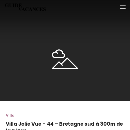
Skip
Guide vacances
to
content
Villa
Villa Jolie Vue – 44 – Bretagne sud à 300m de