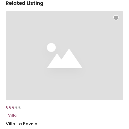
Related Listing
€ € € € €
€ € €
Villa
Villa La Favela