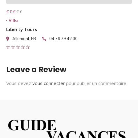
€ € € € €
€ € €
Villa
Liberty Tours
Allemont, FR
04 76 79 42 30
Leave a Review
Vous devez
vous connecter
pour publier un commentaire.