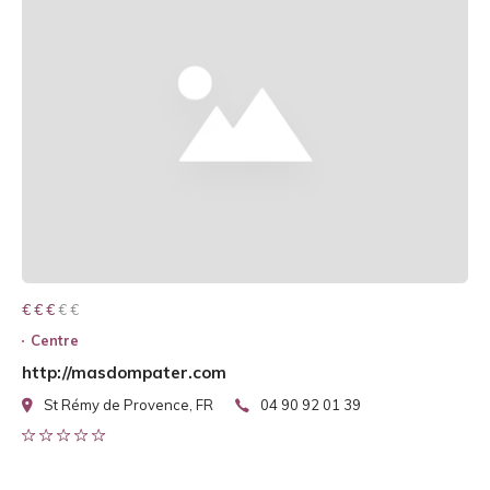
€ € € € €
€ € €
Centre
http://masdompater.com
St Rémy de Provence, FR
04 90 92 01 39