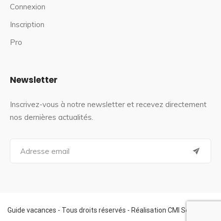
Connexion
Inscription
Pro
Newsletter
Inscrivez-vous à notre newsletter et recevez directement
nos dernières actualités.
S
e
a
r
c
h
f
Guide vacances - Tous droits réservés - Réalisation CMI Services
o