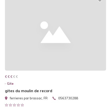
€ € € € €
€ € €
Gite
gites du moulin de record
ferrieres par brassac, FR
0563730288