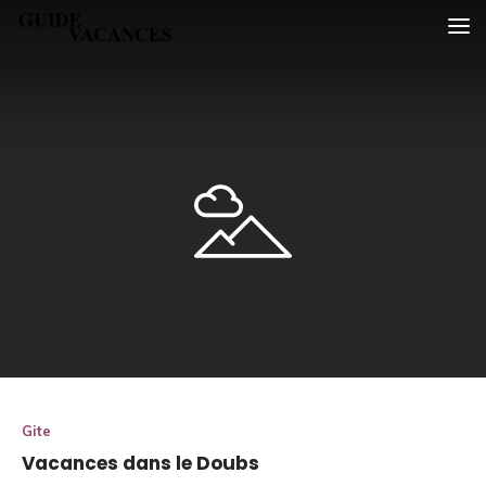
Skip
Guide vacances
to
content
Gite
Vacances dans le Doubs