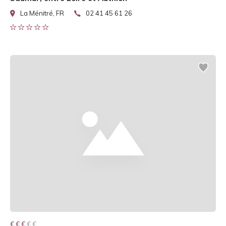
La Ménitré, FR
02 41 45 61 26
€ € € € €
€ € €