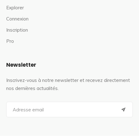
Explorer
Connexion
Inscription
Pro
Newsletter
Inscrivez-vous à notre newsletter et recevez directement
nos dernières actualités.
S
e
a
r
c
h