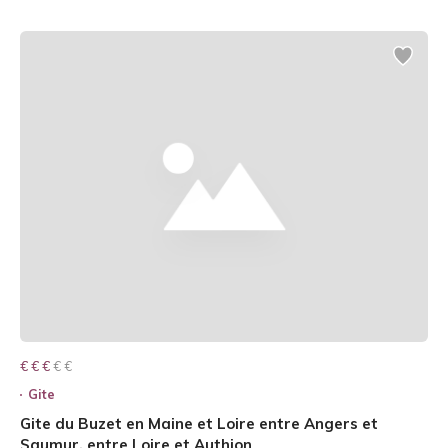
€ € € € €
€ € €
Gite
Gite du Buzet en Maine et Loire entre Angers et
Saumur, entre Loire et Authion