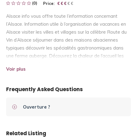
(0)
Price:
€ € € € €
€ € €
Alsace info vous offre toute l’information concernant
l’Alsace. Information utile à l’organisation de vacances en
Alsace visiter les villes et villages sur la célèbre Route du
Vin d’Alsace séjourner dans des maisons alsaciennes
typiques découvrir les spécialités gastronomiques dans
une ferme auberge. Découvrez la chaleur de l’accueil les
coutumes et le folklore tout en profitant du calme des
Voir plus
paysages alsaciens. Venez découvrir l’une des plus belles
régions de France
Frequently Asked Questions
Ouverture ?
Related Listing