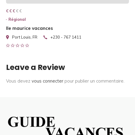
€ € € € €
€ € €
Régional
Ile maurice vacances
Port Louis, FR
+230 - 767 1411
Leave a Review
Vous devez
vous connecter
pour publier un commentaire.