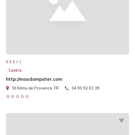
€ € € € €
€ € €
Centre
http://masdompater.com
St Rémy de Provence, FR
04 90 92 01 39