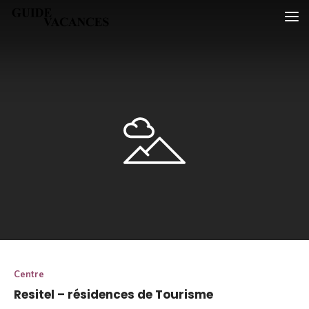
Skip
Guide vacances
to
content
Centre
Resitel – résidences de Tourisme