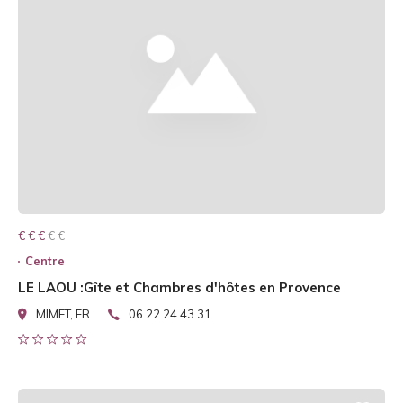
€ € € € €
€ € €
Centre
LE LAOU :Gîte et Chambres d'hôtes en Provence
MIMET, FR
06 22 24 43 31