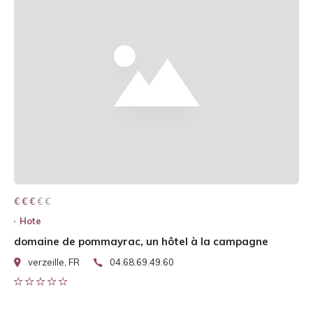
€ € € € €
€ € €
Hote
domaine de pommayrac, un hôtel à la campagne
verzeille, FR
04.68.69.49.60