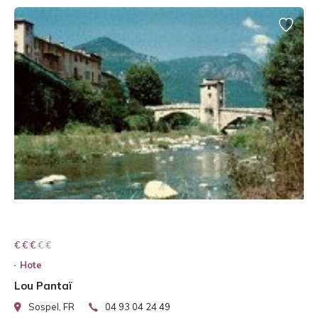
€ € € € €
€ € €
Hote
Lou Pantaï
Sospel, FR
04 93 04 24 49