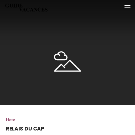
Skip
Guide vacances
to
content
Hote
RELAIS DU CAP