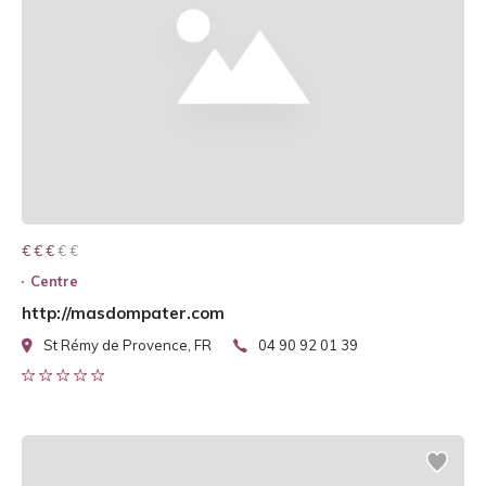
€ € € € €
€ € €
Centre
http://masdompater.com
St Rémy de Provence, FR
04 90 92 01 39