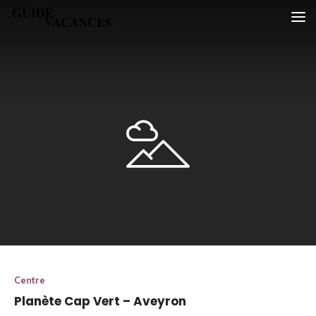
Skip
Guide vacances
to
content
Centre
Planète Cap Vert – Aveyron