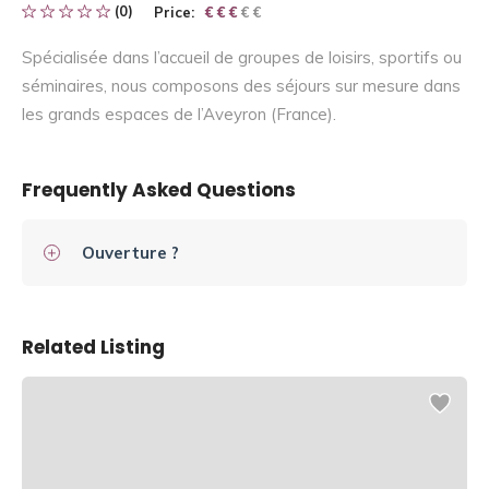
(0)
Price:
€ € € € €
€ € €
Spécialisée dans l’accueil de groupes de loisirs, sportifs ou
séminaires, nous composons des séjours sur mesure dans
les grands espaces de l’Aveyron (France).
Frequently Asked Questions
Ouverture ?
Related Listing