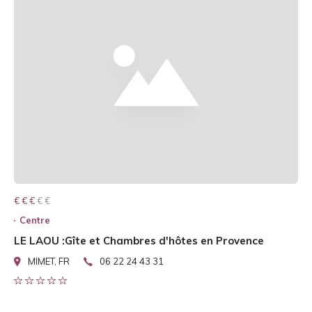
€ € € € €
€ € €
Centre
LE LAOU :Gîte et Chambres d'hôtes en Provence
MIMET, FR
06 22 24 43 31