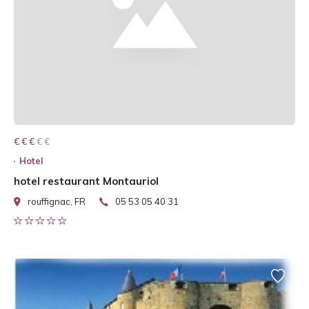
€ € € € €
€ € €
Hotel
hotel restaurant Montauriol
rouffignac, FR
05 53 05 40 31