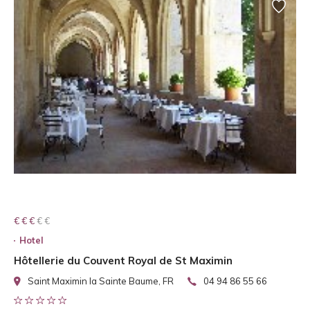
€ € € € €
€ € €
Hotel
Hôtellerie du Couvent Royal de St Maximin
Saint Maximin la Sainte Baume, FR
04 94 86 55 66