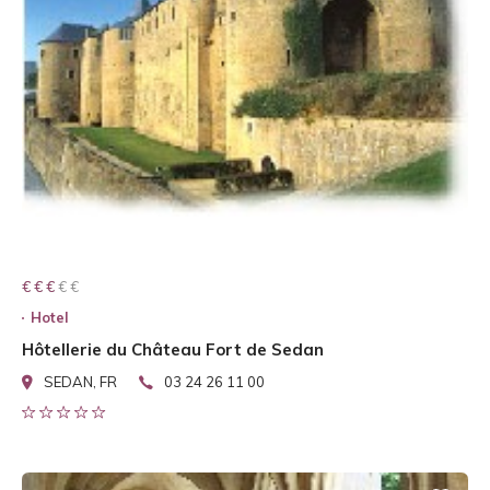
€ € € € €
€ € €
Hotel
Hôtellerie du Château Fort de Sedan
SEDAN, FR
03 24 26 11 00