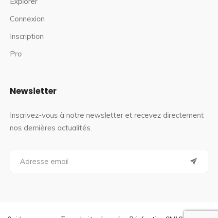
Explorer
Connexion
Inscription
Pro
Newsletter
Inscrivez-vous à notre newsletter et recevez directement
nos dernières actualités.
S
e
a
r
c
h
f