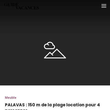
Skip
Guide vacances
to
content
Meuble
PALAVAS : 150 m de la plage location pour 4