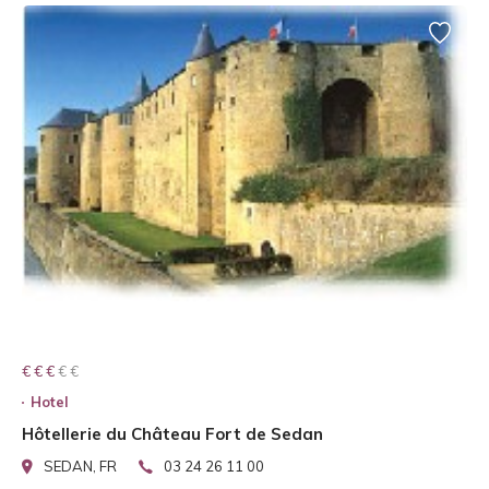
€ € € € €
€ € €
Hotel
Hôtellerie du Château Fort de Sedan
SEDAN, FR
03 24 26 11 00