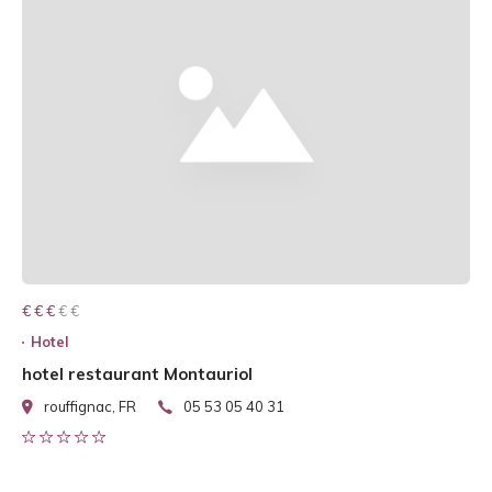
€ € € € €
€ € €
Hotel
hotel restaurant Montauriol
rouffignac, FR
05 53 05 40 31