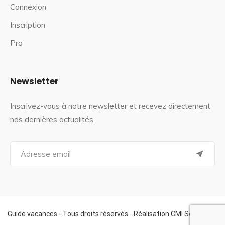
Connexion
Inscription
Pro
Newsletter
Inscrivez-vous à notre newsletter et recevez directement
nos dernières actualités.
S
e
a
r
c
h
f
Guide vacances - Tous droits réservés - Réalisation CMI Services
o