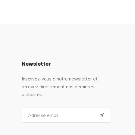
Newsletter
Inscrivez-vous à notre newsletter et
recevez directement nos dernières
actualités.
S
e
a
r