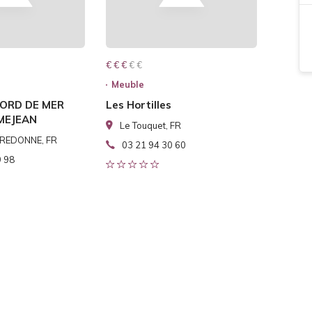
€ € € € €
€ € €
Meuble
ORD DE MER
Les Hortilles
MEJEAN
Le Touquet, FR
REDONNE, FR
03 21 94 30 60
9 98