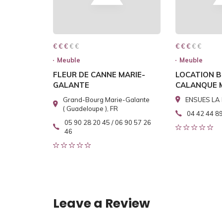
€ € € € €
€ € €
€ € € € €
€ € €
Meuble
Meuble
FLEUR DE CANNE MARIE-
LOCATION B
GALANTE
CALANQUE 
Grand-Bourg Marie-Galante
ENSUES LA 
( Guadeloupe ), FR
04 42 44 8
05 90 28 20 45 / 06 90 57 26
46
Leave a Review