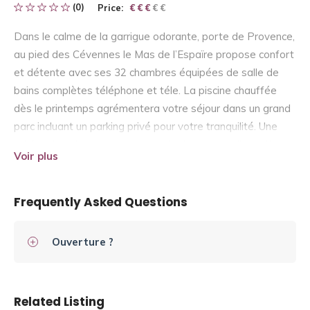
(0)
Price:
€ € € € €
€ € €
Dans le calme de la garrigue odorante, porte de Provence,
au pied des Cévennes le Mas de l’Espaïre propose confort
et détente avec ses 32 chambres équipées de salle de
bains complètes téléphone et téle. La piscine chauffée
dès le printemps agrémentera votre séjour dans un grand
parc incluant un parking privé pour votre tranquilité. Une
cuisine de saison vous sera servie dans une salle rustique
Voir plus
ou sur la terrasse ombragée non loin de la piscine dans le
merveilleux cadre du Bois de Païolive. Le meilleur accueil
vous sera reservé par François ZACCARIA Bernard
Frequently Asked Questions
COULAUD et toute l’équipe du Mas. A bientôt.
Ouverture ?
Related Listing