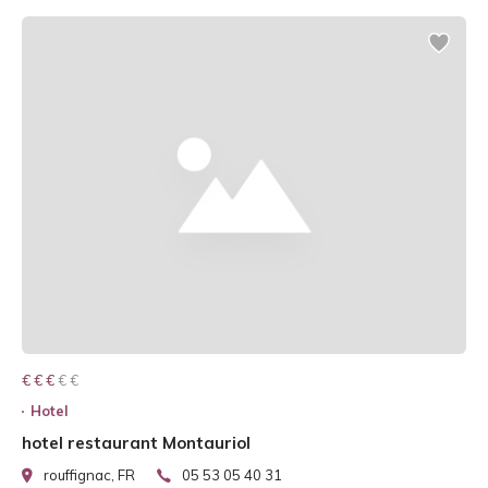
€ € € € €
€ € €
Hotel
hotel restaurant Montauriol
rouffignac, FR
05 53 05 40 31