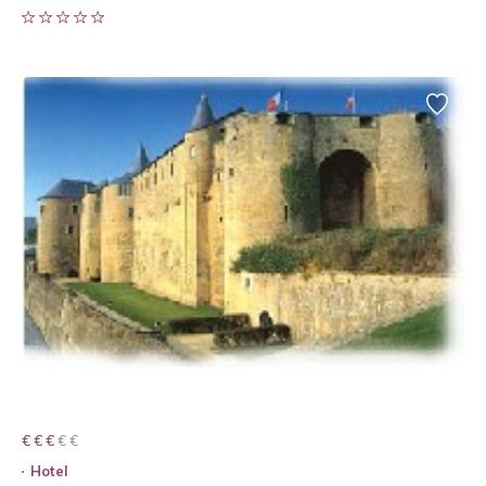
€ € € € €
€ € €
Hotel