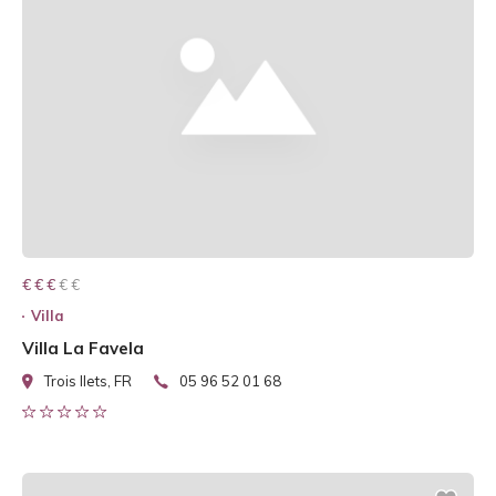
€ € € € €
€ € €
Villa
Villa La Favela
Trois Ilets, FR
05 96 52 01 68