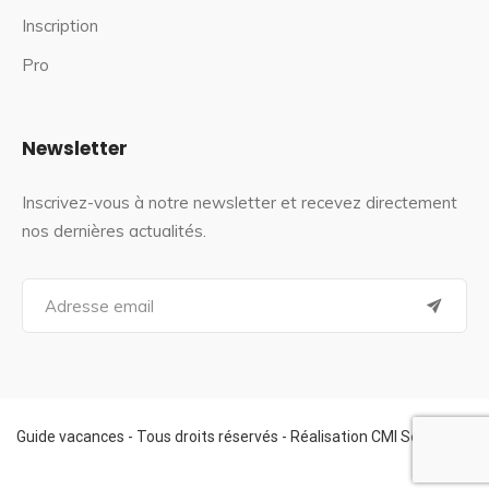
Inscription
Pro
Newsletter
Inscrivez-vous à notre newsletter et recevez directement
nos dernières actualités.
S
e
a
r
c
h
f
Guide vacances - Tous droits réservés - Réalisation CMI Services
o
r