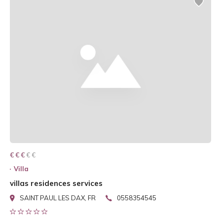
€ € € € €
€ € €
Villa
villas residences services
SAINT PAUL LES DAX, FR
0558354545