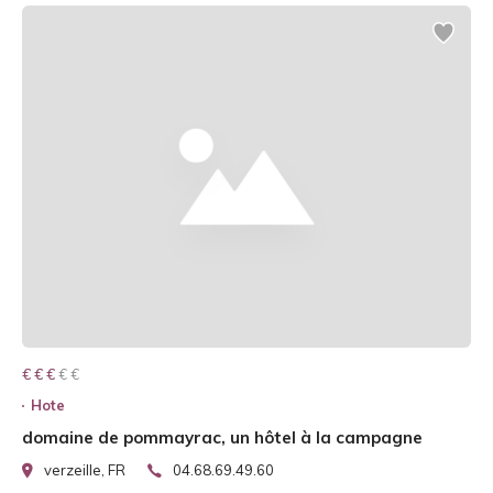
€ € € € €
€ € €
Hote
domaine de pommayrac, un hôtel à la campagne
verzeille, FR
04.68.69.49.60