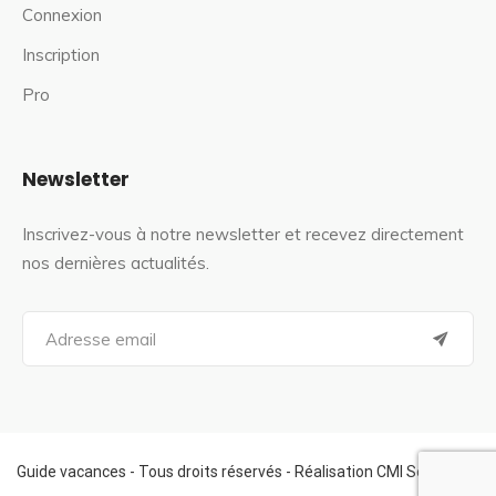
Connexion
Inscription
Pro
Newsletter
Inscrivez-vous à notre newsletter et recevez directement
nos dernières actualités.
S
e
a
r
c
h
f
Guide vacances - Tous droits réservés - Réalisation CMI Services
o