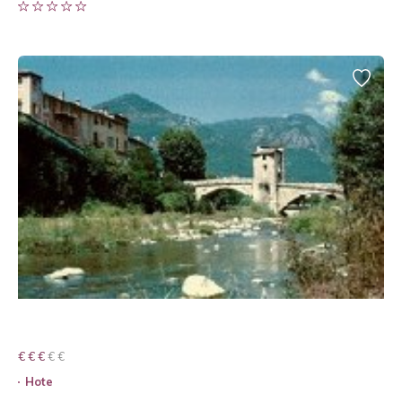
€ € € € €
€ € €
Hote