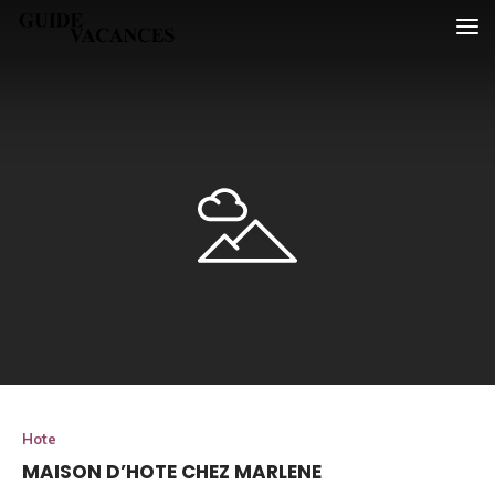
Skip
Guide vacances
to
content
Hote
MAISON D’HOTE CHEZ MARLENE