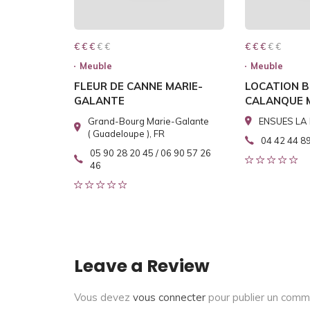
€ € € € €
€ € €
€ € € € €
€ € €
Meuble
Meuble
FLEUR DE CANNE MARIE-
LOCATION B
GALANTE
CALANQUE 
Grand-Bourg Marie-Galante
ENSUES LA 
( Guadeloupe ), FR
04 42 44 8
05 90 28 20 45 / 06 90 57 26
46
Leave a Review
Vous devez
vous connecter
pour publier un comm