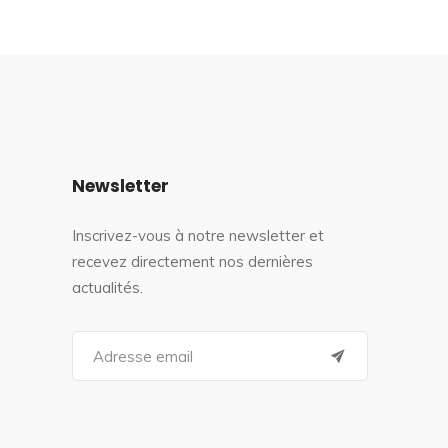
Newsletter
Inscrivez-vous à notre newsletter et
recevez directement nos dernières
actualités.
S
e
a
r
c
h