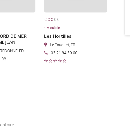
€ € € € €
€ € €
Meuble
ORD DE MER
Les Hortilles
MEJEAN
Le Touquet, FR
REDONNE, FR
03 21 94 30 60
9 98
entaire.