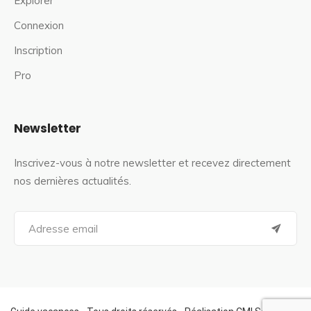
Explorer
Connexion
Inscription
Pro
Newsletter
Inscrivez-vous à notre newsletter et recevez directement
nos dernières actualités.
S
e
a
r
c
h
f