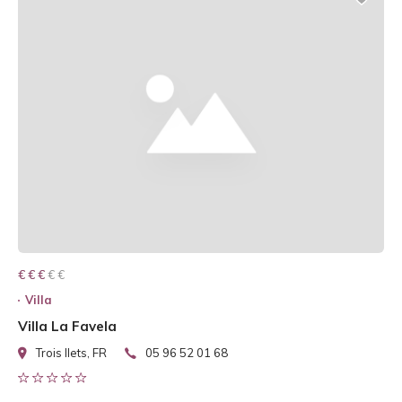
€ € € € €
€ € €
Villa
Villa La Favela
Trois Ilets, FR
05 96 52 01 68