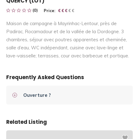
QUERCY (LOT)
(0)
Price:
€ € € € €
€ € €
Maison de campagne à Mayrinhac-Lentour, près de
Padirac, Rocamadour et de la vallée de la Dordogne. 3
chambres, séjour avec poutres apparentes et cheminée,
salle d’eau, WC indépendant, cuisine avec lave-linge et
lave-vaisselle; terrasses, cour avec barbecue et portique.
Frequently Asked Questions
Ouverture ?
Related Listing