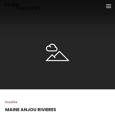
Skip
Guide vacances
to
content
Insolite
MAINE ANJOU RIVIERES