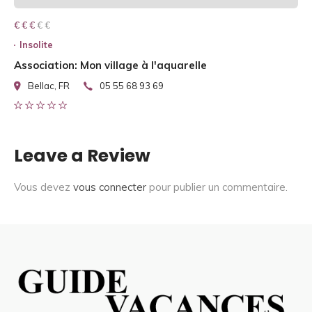
€ € € € €
€ € €
Insolite
Association: Mon village à l'aquarelle
Bellac, FR
05 55 68 93 69
Leave a Review
Vous devez
vous connecter
pour publier un commentaire.