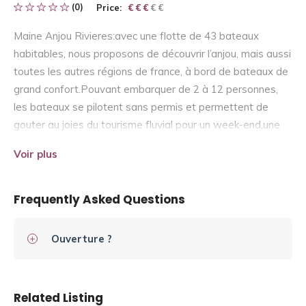
(0)
Price:
€ € € € €
€ € €
Maine Anjou Rivieres:avec une flotte de 43 bateaux
habitables, nous proposons de découvrir l’anjou, mais aussi
toutes les autres régions de france, à bord de bateaux de
grand confort.Pouvant embarquer de 2 à 12 personnes,
les bateaux se pilotent sans permis et permettent de
gouter au joies du tourisme fluvial pour un week-end,une
mini-semaine, une semaine ou plus.
Voir plus
Frequently Asked Questions
Ouverture ?
Related Listing