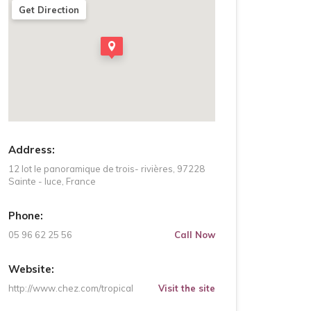
Get Direction
Address:
12 lot le panoramique de trois- rivières, 97228
Sainte - luce, France
Phone:
05 96 62 25 56
Call Now
Website:
http://www.chez.com/tropical
Visit the site