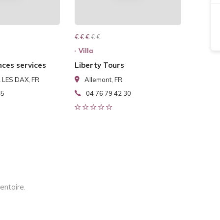
€ € € € €
€ € €
Villa
nces services
Liberty Tours
 LES DAX, FR
Allemont, FR
45
04 76 79 42 30
entaire.