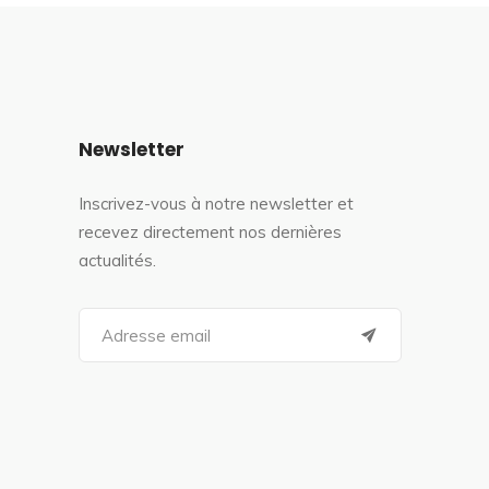
Newsletter
Inscrivez-vous à notre newsletter et
recevez directement nos dernières
actualités.
S
e
a
r
c
h
f
o