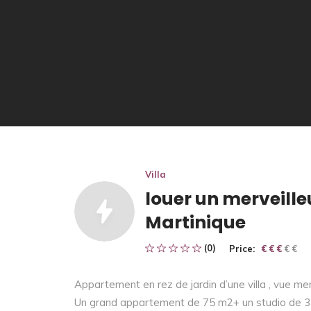
Villa
louer un merveill
Martinique
(0)
Price:
€ € € € €
€ € €
Appartement en rez de jardin d’une villa , vue me
Un grand appartement de 75 m2+ un studio de 3