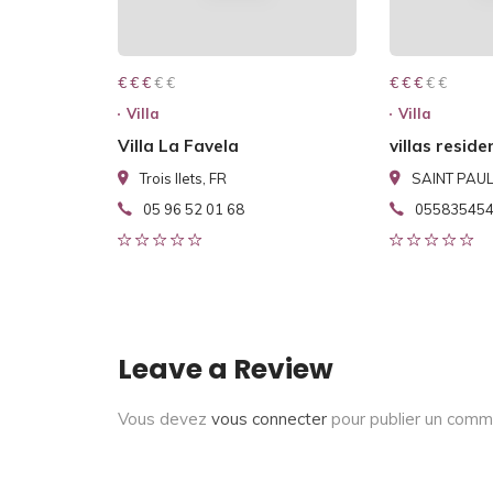
€ € € € €
€ € €
€ € € € €
€ € €
Villa
Villa
Villa La Favela
villas reside
Trois Ilets, FR
SAINT PAUL
05 96 52 01 68
05583545
Leave a Review
Vous devez
vous connecter
pour publier un comm