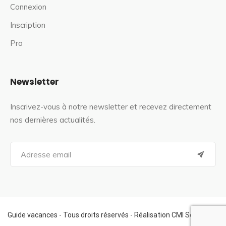
Connexion
Inscription
Pro
Newsletter
Inscrivez-vous à notre newsletter et recevez directement
nos dernières actualités.
S
e
a
r
c
h
f
Guide vacances - Tous droits réservés - Réalisation CMI Services
o