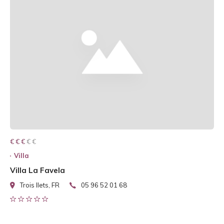
€ € € € €
€ € €
Villa
Villa La Favela
Trois Ilets, FR
05 96 52 01 68