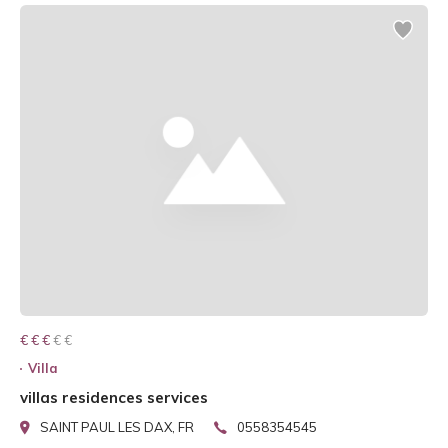
€ € € € €
€ € €
Villa
villas residences services
SAINT PAUL LES DAX, FR
0558354545